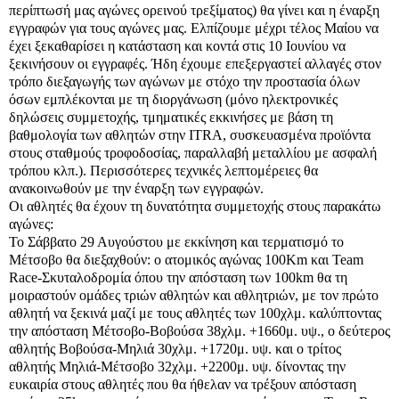
περίπτωσή μας αγώνες ορεινού τρεξίματος) θα γίνει και η έναρξη
εγγραφών για τους αγώνες μας. Ελπίζουμε μέχρι τέλος Μαίου να
έχει ξεκαθαρίσει η κατάσταση και κοντά στις 10 Ιουνίου να
ξεκινήσουν οι εγγραφές. Ήδη έχουμε επεξεργαστεί αλλαγές στον
τρόπο διεξαγωγής των αγώνων με στόχο την προστασία όλων
όσων εμπλέκονται με τη διοργάνωση (μόνο ηλεκτρονικές
δηλώσεις συμμετοχής, τμηματικές εκκινήσες με βάση τη
βαθμολογία των αθλητών στην ITRA, συσκευασμένα προϊόντα
στους σταθμούς τροφοδοσίας, παραλλαβή μεταλλίου με ασφαλή
τρόπου κλπ.). Περισσότερες τεχνικές λεπτομέρειες θα
ανακοινωθούν με την έναρξη των εγγραφών.
Οι αθλητές θα έχουν τη δυνατότητα συμμετοχής στους παρακάτω
αγώνες:
Το Σάββατο 29 Αυγούστου με εκκίνηση και τερματισμό το
Μέτσοβο θα διεξαχθούν: ο ατομικός αγώνας 100Km και Team
Race-Σκυταλοδρομία όπου την απόσταση των 100km θα τη
μοιραστούν ομάδες τριών αθλητών και αθλητριών, με τον πρώτο
αθλητή να ξεκινά μαζί με τους αθλητές των 100χλμ. καλύπτοντας
την απόσταση Μέτσοβο-Βοβούσα 38χλμ. +1660μ. υψ., ο δεύτερος
αθλητής Βοβούσα-Μηλιά 30χλμ. +1720μ. υψ. και ο τρίτος
αθλητής Μηλιά-Μέτσοβο 32χλμ. +2200μ. υψ. δίνοντας την
ευκαιρία στους αθλητές που θα ήθελαν να τρέξουν απόσταση