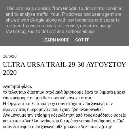
This site uses cookies from Google to deliver its services
and to analyze traffic. Your IP address and user-agent are
shared with Google along with performance and security
metrics to ensure quality of service, generate usage
statistics, and to detect and address abuse.
Νέα
Σύλλογος
Ιπποκράτειος
Γεντίκι 
LEARN MORE
GOT IT
16/5/20
ULTRA URSA TRAIL 29-30 ΑΥΓΟΥΣΤΟΥ
2020
Αγαπητοί φίλοι,
το τελευταίο διάστημα σταδιακά βρίσκουμε ξανά τα βήματά μας κι
επιστρέφουμε σε μια διαφορετική κανονικότητα.
Η Οργανωτική Επιτροπή έχει σαν στόχο την διεξαγωγή των
αγώνων στις ημερομηνίες που έχουν ήδη ανακοινωθεί.
Αναμένουμε την επίσημη αδειοδότηση από τους αρμόδιους φορείς
και τα πρωτόκολλα υγείας που θα πρέπει να ακολουθήσουμε. Εφ’
όσον ξεκινήσει η διεξαγωγή αθλητικών εκδηλώσεων (στην