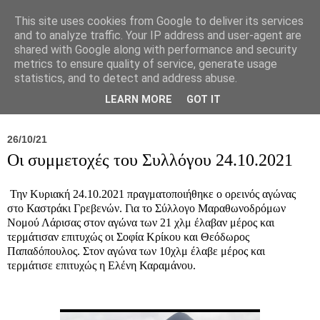
This site uses cookies from Google to deliver its services
and to analyze traffic. Your IP address and user-agent are
shared with Google along with performance and security
metrics to ensure quality of service, generate usage
statistics, and to detect and address abuse.
Νέα
Σύλλογος
Ιπποκράτειος
Γεντίκι 
LEARN MORE
GOT IT
26/10/21
Οι συμμετοχές του Συλλόγου 24.10.2021
Την Κυριακή 24.10.2021 πραγματοποιήθηκε ο ορεινός αγώνας
στο Καστράκι Γρεβενών. Για το Σύλλογο Μαραθωνοδρόμων
Νομού Λάρισας στον αγώνα των 21 χλμ έλαβαν μέρος και
τερμάτισαν επιτυχώς οι Σοφία Κρίκου και Θεόδωρος
Παπαδόπουλος. Στον αγώνα των 10χλμ έλαβε μέρος και
τερμάτισε επιτυχώς η Ελένη Καραμάνου.