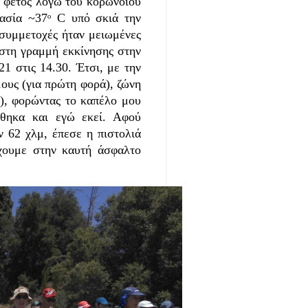
φέτος λόγω του κορωνοϊού
ρασία ~37
ᵒ
C υπό σκιά την
 συμμετοχές ήταν μειωμένες
 στη γραμμή εκκίνησης στην
1 στις 14.30. Έτσι, με την
ους (για πρώτη φορά), ζώνη
), φορώντας το καπέλο μου
θηκα και εγώ εκεί. Αφού
ν 62 χλμ, έπεσε η πιστολιά
έχουμε στην καυτή άσφαλτο