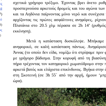
σχετικά γρήγορο τρέξιμο. Έχοντας βρει άνετο ρυ
ες
προσπερνούσα αρκετούς δρομείς και του αγώνα τω
il
και τα Αηδόνια παίρνοντας μόνο νερό και συνέχισα
7)
αρχίζοντας τις πρώτες ασφάλτινες ανηφόρες, ρίχνο
κό
0)
Πλατάνια στο 20.5 χλμ πέρασα σε 2h
14’
(ρυθμός
ος
εκκίνηση).
)
Μετά η κατάσταση δυσκόλεψε. Μπήκαμε σε
ανηφορικό, σε καλή κατάσταση πάντως. Ανηφόρισα
Άννας (το οποίο δεν είδα, νομίζω ότι στρίψαμε πρι
με γρήγορο βάδισμα. Στην κορυφή από τη βιασύνη,
πήρα τρέχοντας τον κατηφορικό χωματόδρομο στην 
αρκετά βατός και ελάχιστα επικίνδυνος. Βγήκα στην
στη Σκοτεινή (σε 3h 55΄ από την αρχή, ήμουν ‘μπ
ώρα).