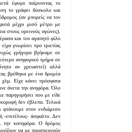
ετά έφυγα παίρνοντας το
ωση το γράφει δύσκολο και
τόδρομος (αν μπορείς να τον
 φυτά μέχρι μισό μέτρο με
τια στους ορεινούς αγώνες).
έρασα και τον αγαπητό φίλο
είχα γνωρίσει προ τριετίας
τυχώς γρήγορα βγήκαμε σε
δεύτερο ανηφορικό τμήμα σε
ίνητο αν χρειαστεί) αλλά
τας βρέθηκα με ένα δρομέα
 χλμ.
Είχε κάνει πρόσφατα
αινε άνετα την ανηφόρα. Όλο
 με παρηγορήσει που με είδε
 κορυφή δεν έβλεπα. Τελικά
αι φτάνουμε στον ενδιάμεσο
ή -επιτέλους- άσφαλτο. Δεν
, την κατηφόρα. Ο δρόμος
Αρχίζουν να με προσπερνούν