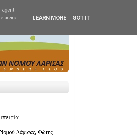
r-agent
LEARN MORE
GOT IT
te usage
μπειρία
μού Λάρισας, Φώτης