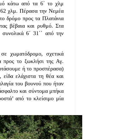
θμό κάτω από τα 6΄ το χλμ
ν
62 χλμ.
Πέρασα την Νεμέα
 το δρόμο προς τα Πλατάνια
ντας βέβαια και ρυθμό. Στα
 συνολικά 6΄ 31΄΄ από την
 χωματόδρομο, σχετικά
 προς το ξωκλήσι της Αγ.
ν φτάσουμε ή το προσπέρασα)
 είδα ελάχιστα τη θέα και
πλαγία του βουνού που ήταν
 άσφαλτο και σύντομα μπήκα
ροστά’ από το κλείσιμο μία