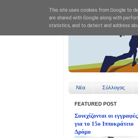
This site uses cookies from Google to del
are shared with Google along with perfor
statistics, and to detect and address ab
Νέα
Σύλλογος
FEATURED POST
Συνεχίζονται οι εγγραφές
για το 15ο Ιπποκράτειο
Δρόμο