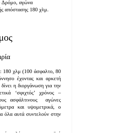
ο Δρόμο, αγώνα
ής απόστασης 180 χλμ.
μος
ιρία
 180 χλμ (100 άσφαλτο, 80
όννησο έχοντας και αρκετή
δίνει η διοργάνωση για την
τικά ‘σφιχτός’ χρόνος –
λους ασφάλτινους αγώνες
όμετρα και υψομετρικά, ο
ια όλα αυτά συντελούν στην