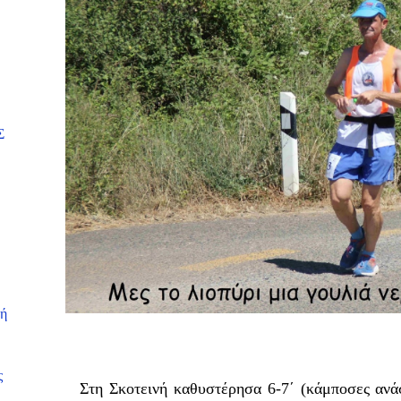
Σ
κή
ς
Στη Σκοτεινή καθυστέρησα 6-7΄ (κάμποσες ανάσε