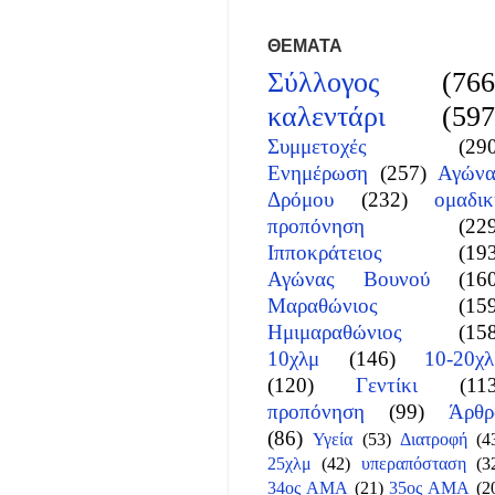
ΘΕΜΑΤΑ
Σύλλογος
(766
καλεντάρι
(597
Συμμετοχές
(29
Ενημέρωση
(257)
Αγώνα
Δρόμου
(232)
ομαδικ
προπόνηση
(22
Ιπποκράτειος
(19
Αγώνας Βουνού
(16
Μαραθώνιος
(15
Ημιμαραθώνιος
(15
10χλμ
(146)
10-20χλ
(120)
Γεντίκι
(11
προπόνηση
(99)
Άρθρ
(86)
Υγεία
(53)
Διατροφή
(4
25χλμ
(42)
υπεραπόσταση
(3
34ος ΑΜΑ
(21)
35ος ΑΜΑ
(2