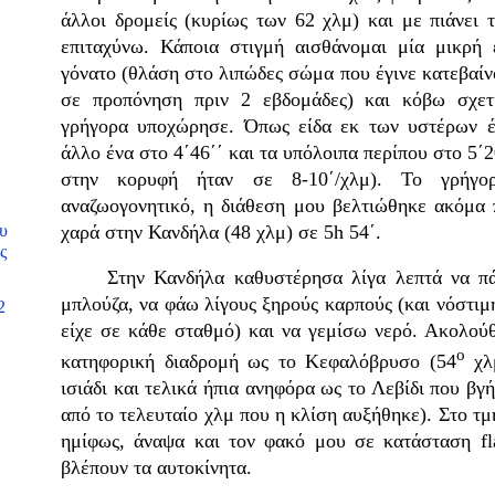
άλλοι δρομείς (κυρίως των 62 χλμ) και με πιάνει τ
επιταχύνω. Κάποια στιγμή αισθάνομαι μία μικρή
γόνατο (θλάση στο λιπώδες σώμα που έγινε κατεβαί
σε προπόνηση πριν 2 εβδομάδες) και κόβω σχετι
γρήγορα υποχώρησε. Όπως είδα εκ των υστέρων έτ
άλλο ένα στο 4΄46΄΄ και τα υπόλοιπα περίπου στο 5΄2
στην κορυφή ήταν σε 8-10΄/χλμ). Το γρήγο
αναζωογονητικό, η διάθεση μου βελτιώθηκε ακόμα 
υ
χαρά στην Κανδήλα (48 χλμ) σε 5h 54΄.
ς
Στην Κανδήλα καθυστέρησα λίγα λεπτά να πάρ
μπλούζα, να φάω λίγους ξηρούς καρπούς (και νόστιμ
2
είχε σε κάθε σταθμό) και να γεμίσω νερό. Ακολού
ο
κατηφορική διαδρομή ως το Κεφαλόβρυσο (54
χλμ
ισιάδι και τελικά ήπια ανηφόρα ως το Λεβίδι που βγ
από το τελευταίο χλμ που η κλίση αυξήθηκε). Στο τμ
ημίφως, άναψα και τον φακό μου σε κατάσταση fl
βλέπουν τα αυτοκίνητα.