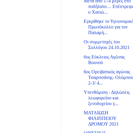
Μετά από 174 μέρες στο
ποδήλατο… Επέστρεψ
ο Χανιώ...
Eγκρίθηκε το Υγειονομικ
Πρωτόκολλο για τον
Παλαμή...
Οι συμμετοχές του
Συλλόγου 24.10.2021
6oς Εύκλειος Αγώνας
Βουνού
6ος Ορειβατικός αγώνας
Τσαριτσάνης- Ολύμπο
2-3/ 4...
Υπενθύμιση - Δηλώσεις
λεωφορείου και
ξενοδοχείου γ...
ΜΑΤΑΙΩΣΗ
ΦΙΛΙΠΠΕΙΟΥ
ΔΡΟΜΟΥ 2021