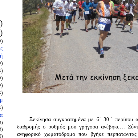
)
)
0)
ς
ή
9)
3)
0)
9)
8)
μ
3)
α
Ξεκίνησα συγκρατημένα με 6΄ 30΄΄ περίπου αλ
3)
διαδρομής ο ρυθμός μου γρήγορα ανέβηκε… Σύντ
2)
ανηφορικό χωματόδρομο που βγήκε περπατώντας 
0)