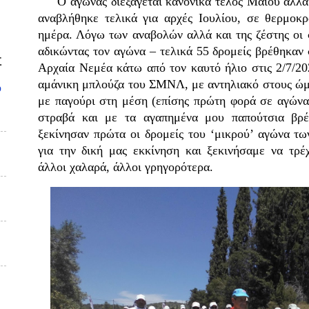
Ο αγώνας διεξάγεται κανονικά τέλος Μαΐου αλλά 
αναβλήθηκε τελικά για αρχές Ιουλίου, σε θερμοκ
ημέρα. Λόγω των αναβολών αλλά και της ζέστης οι
αδικώντας τον αγώνα – τελικά 55 δρομείς βρέθηκαν
Σ
Αρχαία Νεμέα κάτω από τον καυτό ήλιο στις 2/7/202
αμάνικη μπλούζα του ΣΜΝΛ, με αντηλιακό στους ώμ
υ
με παγούρι στη μέση (επίσης πρώτη φορά σε αγώνα
στραβά και με τα αγαπημένα μου παπούτσια βρέ
ξεκίνησαν πρώτα οι δρομείς του ‘μικρού’ αγώνα τω
για την δική μας εκκίνηση και ξεκινήσαμε να τρ
άλλοι χαλαρά, άλλοι γρηγορότερα.