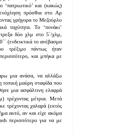
ο ‘πατριωτικό’ και (κακώς)
 ενόχληση πρόσθια στο Αρ
νοντας γρήγορα το Μεζούρλο
κά ταχύτητα. Το ‘πονάκι’
ρεξα δύο χλμ στο 5΄/χλμ,
0΄΄ (ενδεικτικά το ανέβασμα
ρο τρέξιμο πάντως ήταν
περισσότερο, και μπήκα με
ω μια ανάσα, να αλλάξω
η τοπική μαύρη σταφίδα που
θησε μια ασφάλτινη ελαφρά
) τρέχοντας μέτρια. Μετά
ήκε τρέχοντας χαλαρά (εκτός
ήμα αυτό, αν και είχε ακόμα
ash περισσότερο για να με