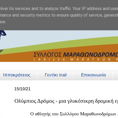
iver its services and to analyze traffic. Your IP address and use
mance and security metrics to ensure quality of service, genera
use.
Ιπποκράτειος
Γεντίκι trail
Επικοινωνία
15/10/21
Ολύμπιος Δρόμος - μια γλυκόπικρη δρομική ε
Ο αθλητής του Συλλόγου Μαραθωνοδρόμων Νο