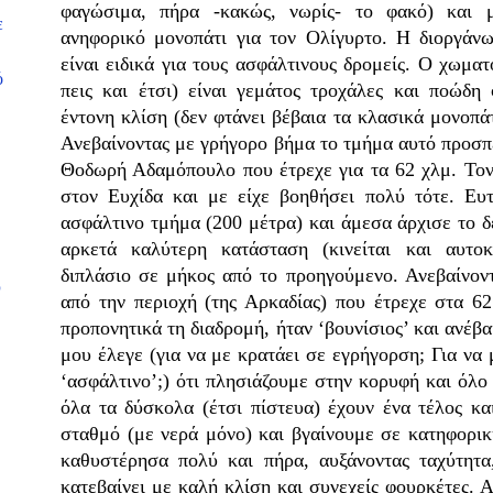
φαγώσιμα, πήρα -κακώς, νωρίς- το φακό) και μ
ε
ανηφορικό μονοπάτι για τον Ολίγυρτο. Η διοργάν
είναι ειδικά για τους ασφάλτινους δρομείς. Ο χωμα
ό
πεις και έτσι) είναι γεμάτος τροχάλες και ποώδη
έντονη κλίση (δεν φτάνει βέβαια τα κλασικά μονοπά
Ανεβαίνοντας με γρήγορο βήμα το τμήμα αυτό προσπ
Θοδωρή Αδαμόπουλο που έτρεχε για τα
62 χλμ.
Τον 
στον Ευχίδα και με είχε βοηθήσει πολύ τότε. Ευ
ασφάλτινο τμήμα (
200 μέτρα
) και άμεσα άρχισε το 
αρκετά καλύτερη κατάσταση (κινείται και αυτοκ
διπλάσιο σε μήκος από το προηγούμενο. Ανεβαίνον
υ
από την περιοχή (της Αρκαδίας) που έτρεχε στα
62
προπονητικά τη διαδρομή, ήταν ‘βουνίσιος’ και ανέβ
μου έλεγε (για να με κρατάει σε εγρήγορση; Για να
‘ασφάλτινο’;) ότι πλησιάζουμε στην κορυφή και όλο
όλα τα δύσκολα (έτσι πίστευα) έχουν ένα τέλος κ
σταθμό (με νερά μόνο) και βγαίνουμε σε κατηφορικ
καθυστέρησα πολύ και πήρα, αυξάνοντας ταχύτητα
κατεβαίνει με καλή κλίση και συνεχείς φουρκέτες. 