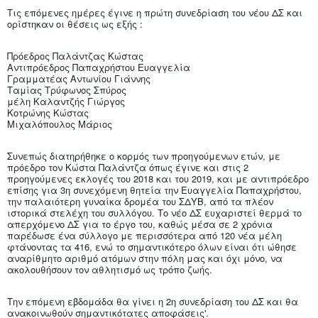
Τις επόμενες ημέρες έγινε η πρώτη συνεδρίαση του νέου ΔΣ και
ορίστηκαν οι θέσεις ως εξής :
Πρόεδρος Παλάντζας Κώστας
Αντιπρόεδρος Παπαχρήστου Ευαγγελία
Γραμματέας Αντωνίου Γιάννης
Ταμίας Τρύφωνος Σπύρος
μέλη Καλαντζής Γιώργος
Κοτρώνης Κώστας
Μιχαλόπουλος Μάριος
Συνεπώς διατηρήθηκε ο κορμός των προηγούμενων ετών, με
πρόεδρο τον Κώστα Παλάντζα όπως έγινε και στις 2
προηγούμενες εκλογές του 2018 και του 2019, και με αντιπρόεδρο
επίσης για 3η συνεχόμενη θητεία την Ευαγγελία Παπαχρήστου,
την παλαιότερη γυναίκα δρομέα του ΣΔΥΒ, από τα πλέον
ιστορικά στελέχη του συλλόγου. Το νέο ΔΣ ευχαριστεί θερμά το
απερχόμενο ΔΣ για το έργο του, καθώς μέσα σε 2 χρόνια
παρέδωσε ένα σύλλογο με περισσότερα από 120 νέα μέλη
φτάνοντας τα 416, ενώ το σημαντικότερο όλων είναι ότι ώθησε
αναρίθμητο αριθμό ατόμων στην πόλη μας και όχι μόνο, να
ακολουθήσουν τον αθλητισμό ως τρόπο ζωής.
Την επόμενη εβδομάδα θα γίνει η 2η συνεδρίαση του ΔΣ και θα
ανακοινωθούν σημαντικότατες αποφάσεις'.