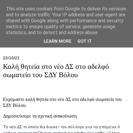
This site uses cookies from Google to deliver its services
and to analyze traffic. Your IP address and user-agent are
shared with Google along with performance and security
metrics to ensure quality of service, generate usage
statistics, and to detect and address abuse.
Νέα
Σύλλογος
Ιπποκράτειος
Γεντίκι 
LEARN MORE
GOT IT
22/10/21
Καλή θητεία στο νέο ΔΣ στο αδελφό
σωματείο του ΣΔΥ Βόλου
Ευχόμαστε καλή θητεία στο νέο ΔΣ στο αδελφό σωματείο του
ΣΔΥ Βόλου.
Δημοσιεύουμε τη σχετική ανακοίνωση.
'Το νέο ΔΣ το οποίο θα διοικεί τον σύλλογο για τα επόμενα 3
χρόνια αφουγκραζόμενο φυσικά τις επιθυμίες κάθε μέλους,