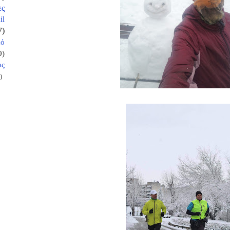
ες
il
7)
κό
0)
ος
)