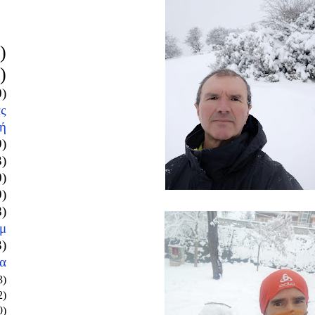
)
)
0)
ς
ή
9)
3)
0)
9)
8)
μ
3)
α
3)
2)
0)