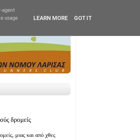
r-agent
LEARN MORE
GOT IT
te usage
ούς δρομείς
μείς, μιας και από χθες