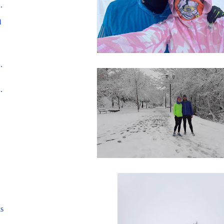
.
ή
.
.
ks