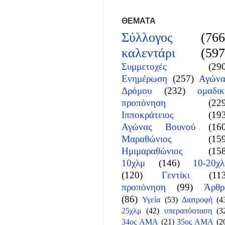
ΘΕΜΑΤΑ
Σύλλογος
(766
καλεντάρι
(597
Συμμετοχές
(29
Ενημέρωση
(257)
Αγώνα
Δρόμου
(232)
ομαδικ
προπόνηση
(22
Ιπποκράτειος
(19
Αγώνας Βουνού
(16
Μαραθώνιος
(15
Ημιμαραθώνιος
(15
10χλμ
(146)
10-20χλ
(120)
Γεντίκι
(11
προπόνηση
(99)
Άρθρ
(86)
Υγεία
(53)
Διατροφή
(4
25χλμ
(42)
υπεραπόσταση
(3
34ος ΑΜΑ
(21)
35ος ΑΜΑ
(2