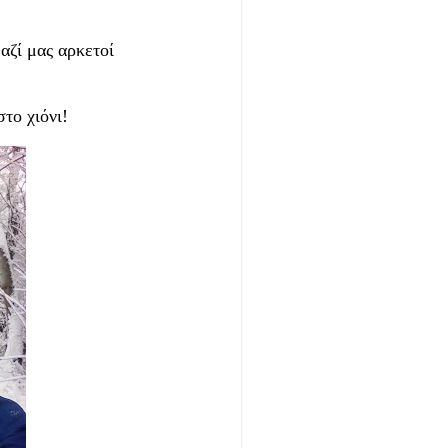
αζί μας αρκετοί
το χιόνι!