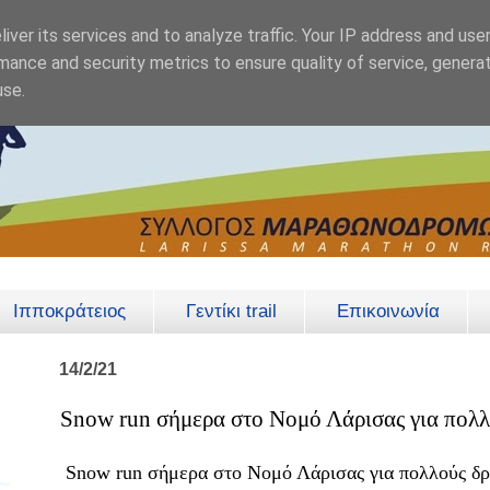
iver its services and to analyze traffic. Your IP address and use
mance and security metrics to ensure quality of service, genera
use.
Ιπποκράτειος
Γεντίκι trail
Επικοινωνία
14/2/21
Snow run σήμερα στο Νομό Λάρισας για πολλ
Snow run σήμερα στο Νομό Λάρισας για πολλούς δρο