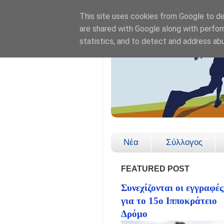
This site uses cookies from Google to del
are shared with Google along with perfor
statistics, and to detect and address ab
Νέα
Σύλλογος
FEATURED POST
Συνεχίζονται οι εγγραφές
για το 15ο Ιπποκράτειο
Δρόμο