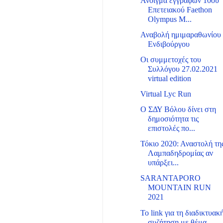
Άνοιγμα εγγραφών 10ου
Επετειακού Faethon
Olympus M...
Αναβολή ημιμαραθωνίου
Ενδιβούργου
Οι συμμετοχές του
Συλλόγου 27.02.2021
virtual edition
Virtual Lyc Run
Ο ΣΔΥ Βόλου δίνει στη
δημοσιότητα τις
επιστολές πο...
Τόκιο 2020: Αναστολή τη
Λαμπαδηδρομίας αν
υπάρξει...
SARANTAPORO
MOUNTAIN RUN
2021
Το link για τη διαδικτυακ
συζήτηση με θέμα