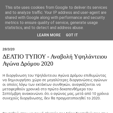
This site uses cookies from Google to deliver its services
and to analyze traffic. Your IP address and user-agent are
shared with Google along with performance and security
metrics to ensure quality of service, generate usage
statistics, and to detect and address abuse.
Νέα
Σύλλογος
Ιπποκράτειος
Γεντίκι 
LEARN MORE
GOT IT
28/3/20
ΔΕΛΤΙΟ ΤΥΠΟΥ - Αναβολή Υψηλάντειου
Αγώνα Δρόμου 2020
Η διοργάνωση του Υψηλάντειου Αγώνα Δρόμου επιθυμώντας
να δημιουργήσει χώρο σε μεγαλύτερες διοργανώσεις αγώνων
οι οποίες λόγω των εκτάκτων συνθηκών, αναγκάζονται να
μεταφερθούν χρονικά στο πρώτο δεκαπενθήμερο του
Σεπτέμβρη ανακοινώνει ότι ο αγώνας μας, μετά από 10 χρόνια
συνεχούς διοργάνωσης, δεν θα πραγματοποιηθεί το 2020.