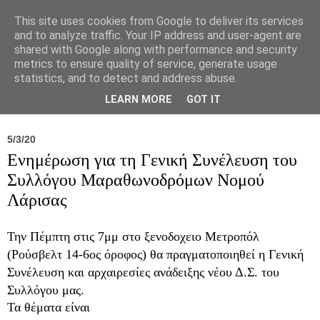
This site uses cookies from Google to deliver its services
and to analyze traffic. Your IP address and user-agent are
shared with Google along with performance and security
metrics to ensure quality of service, generate usage
statistics, and to detect and address abuse.
Νέα
Σύλλογος
Ιπποκράτειος
Γεντίκι 
LEARN MORE
GOT IT
5/3/20
Ενημέρωση για τη Γενική Συνέλευση του
Συλλόγου Μαραθωνοδρόμων Νομού
Λάρισας
Την Πέμπτη στις 7μμ στο ξενοδοχειο Μετροπόλ
(Ρούσβελτ 14-6ος όροφος) θα πραγματοποιηθεί η Γενική
Συνέλευση και αρχαιρεσίες ανάδειξης νέου Δ.Σ. του
Συλλόγου μας.
Τα θέματα είναι