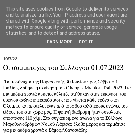
This site uses cookies from Google to deliver its services
and to analyze traffic. Your IP address and user-agent are
shared with Google along with performance and security
metrics to ensure quality of service, generate usage
statistics, and to detect and address abuse.
Νέα
Σύλλογος
Ιπποκράτειος
Γεντίκι 
LEARN MORE
GOT IT
10/7/23
Οι συμμετοχές του Συλλόγου 01.07.2023
Τα μεσάνυχτα της Παρασκευής 30 Ιουνίου προς Σάββατο 1
Ιουλίου, δόθηκε η εκκίνηση του Olympus Mythical Trail 2023. Για
μια ακόμα χρονιά αρκετοί αθλητές στήθηκαν στην εκκίνηση του
ορεινού αγώνα υπεραπόστασης που γίνεται κάθε χρόνο στον
Όλυμπο, και αποτελεί έναν από τους δυσκολότερους αγώνες του
είδους του στη χώρα μας. Η φετινή διαδρομή ήταν συνολικής
απόστασης 110 χλμ. Στο συγκεκριμένο αγώνα για το Σύλλογο
Μαραθωνοδρόμων Νομού Λάρισας έλαβε μέρος και τερμάτισε
για μια ακόμα χρονιά ο Σάμος Αθανασιάδης.