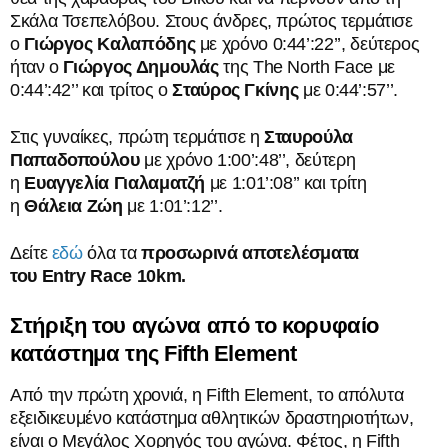
Σκάλα Τσεπελόβου. Στους άνδρες, πρώτος τερμάτισε
ο
Γιώργος Καλαπόδης
με χρόνο 0:44’:22’’, δεύτερος
ήταν ο
Γιώργος Δημουλάς
της The North Face με
0:44’:42’’ και τρίτος ο
Σταύρος Γκίνης
με 0:44’:57’’.
Στις γυναίκες, πρώτη τερμάτισε η
Σταυρούλα
Παπαδοπούλου
με χρόνο 1:00’:48’’, δεύτερη
η
Ευαγγελία Γιαλαματζή
με 1:01’:08’’ και τρίτη
η
Θάλεια Ζώη
με 1:01’:12’’.
Δείτε
εδώ
όλα τα
προσωρινά αποτελέσματα
του
Entry Race 10km.
Στήριξη του αγώνα από το κορυφαίο
κατάστημα της
Fifth Element
Από την πρώτη χρονιά, η Fifth Element, το απόλυτα
εξειδικευμένο κατάστημα αθλητικών δραστηριοτήτων,
είναι ο Μεγάλος Χορηγός του αγώνα. Φέτος, η Fifth