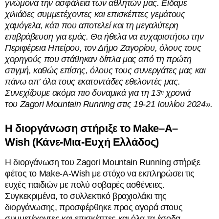
γνώμονα την ασφάλεια των αθλητών μας. Είδαμε
χιλιάδες συμμετέχοντες και επισκέπτες γεμάτους
χαμόγελα, κάτι που αποτελεί και τη μεγαλύτερη
επιβράβευση για εμάς. Θα ήθελα να ευχαριστήσω την
Περιφέρεια Ηπείρου, τον Δήμο Ζαγορίου, όλους τους
χορηγούς που στάθηκαν δίπλα μας από τη πρώτη
στιγμή, καθώς επίσης, όλους τους συνεργάτες μας και
πάνω απ’ όλα τους εκατοντάδες εθελοντές μας.
Συνεχίζουμε ακόμα πιο δυναμικά για τη 13
χρονιά
η
του
Zagori
Mountain
Running
στις 19-21 Ιουλίου 2024».
Η διοργάνωση στήριξε το
Make
–
A
–
Wish
(Κάνε-Μια-Ευχή Ελλάδος)
Η διοργάνωση του Zagori Mountain Running στήριξε
φέτος το Make-A-Wish με στόχο να εκπληρώσει τις
ευχές παιδιών με πολύ σοβαρές ασθένειες.
Συγκεκριμένα, το συλλεκτικό βραχιολάκι της
διοργάνωσης, προσφέρθηκε προς αγορά στους
συμμετέχοντες και επισκέπτες και όλα τα έσοδα