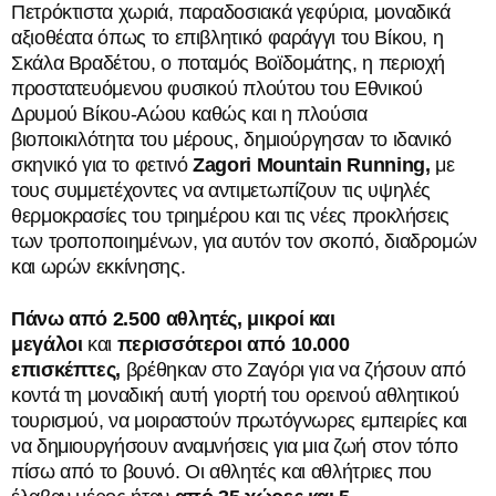
Πετρόκτιστα χωριά, παραδοσιακά γεφύρια, μοναδικά
αξιοθέατα όπως το επιβλητικό φαράγγι του Βίκου, η
Σκάλα Βραδέτου, ο ποταμός Βοϊδομάτης, η περιοχή
προστατευόμενου φυσικού πλούτου του Εθνικού
Δρυμού Βίκου-Αώου καθώς και η πλούσια
βιοποικιλότητα του μέρους, δημιούργησαν το ιδανικό
σκηνικό για το φετινό
Zagori
Mountain
Running
,
με
τους συμμετέχοντες να αντιμετωπίζουν τις υψηλές
θερμοκρασίες του τριημέρου και τις νέες προκλήσεις
των τροποποιημένων, για αυτόν τον σκοπό, διαδρομών
και ωρών εκκίνησης.
Πάνω από 2.500 αθλητές, μικροί και
μεγάλοι
και
περισσότεροι από 10.000
επισκέπτες,
βρέθηκαν στο Ζαγόρι για να ζήσουν από
κοντά τη μοναδική αυτή γιορτή του ορεινού αθλητικού
τουρισμού, να μοιραστούν πρωτόγνωρες εμπειρίες και
να δημιουργήσουν αναμνήσεις για μια ζωή στον τόπο
πίσω από το βουνό. Οι αθλητές και αθλήτριες που