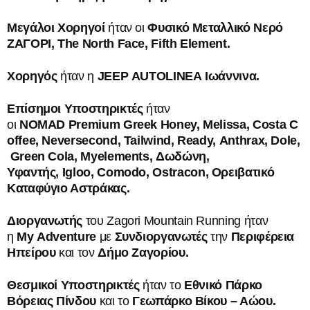
Μεγάλοι Χορηγοί
ήταν οι
Φυσικό Μεταλλικό Νερό
ΖΑΓΟΡΙ,
The
North
Face
,
Fifth
Element
.
Χορηγός
ήταν η
JEEP
AUTOLINEA
Ιωάννινα.
Επίσημοι Υποστηρικτές
ήταν
οι
NOMAD
Premium
Greek
Honey
,
Melissa
,
Costa
C
offee
,
Neversecond
,
Tailwind
,
Ready
,
Anthrax
,
Dole
,
Green
Cola
,
Myelements
, Δωδώνη,
Υφαντής,
Igloo
,
Comodo
,
Ostracon
, Ορειβατικό
Καταφύγιο Αστράκας.
Διοργανωτής
του Zagori Mountain Running ήταν
η
My
Adventure
με
Συνδιοργανωτές
την
Περιφέρεια
Ηπείρου
και τον
Δήμο Ζαγορίου.
Θεσμικοί Υποστηρικτές
ήταν το
Εθνικό Πάρκο
Βόρειας Πίνδου
και το
Γεωπάρκο Βίκου – Αώου.