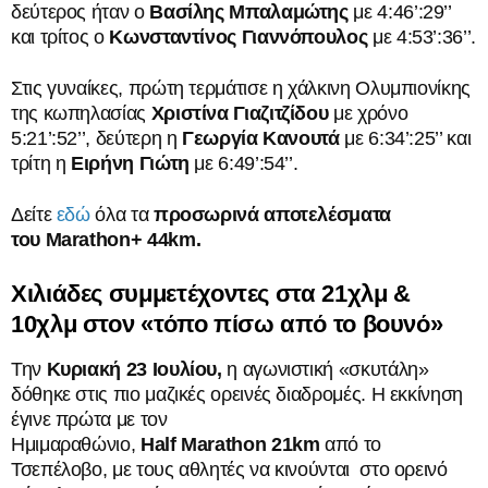
δεύτερος ήταν ο
Βασίλης Μπαλαμώτης
με 4:46’:29’’
και τρίτος ο
Κωνσταντίνος Γιαννόπουλος
με 4:53’:36’’.
Στις γυναίκες, πρώτη τερμάτισε η χάλκινη Ολυμπιονίκης
της κωπηλασίας
Χριστίνα Γιαζιτζίδου
με χρόνο
5:21’:52’’, δεύτερη η
Γεωργία Κανουτά
με 6:34’:25’’ και
τρίτη η
Ειρήνη Γιώτη
με 6:49’:54’’.
Δείτε
εδώ
όλα τα
προσωρινά αποτελέσματα
του
Marathon+ 44km.
Χιλιάδες συμμετέχοντες στα 21χλμ &
10χλμ στον «τόπο πίσω από το βουνό»
Την
Κυριακή 23 Ιουλίου,
η αγωνιστική «σκυτάλη»
δόθηκε στις πιο μαζικές ορεινές διαδρομές. Η εκκίνηση
έγινε πρώτα με τον
Ημιμαραθώνιο,
Half
Marathon
21
km
από το
Τσεπέλοβο, με τους αθλητές να κινούνται στο ορεινό