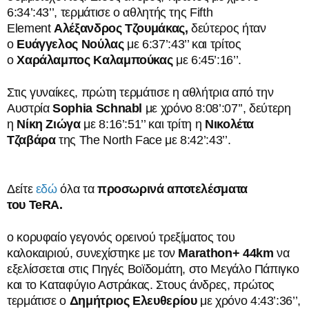
6:34’:43’’, τερμάτισε ο αθλητής της Fifth
Element
Αλέξανδρος Τζουμάκας,
δεύτερος ήταν
ο
Ευάγγελος Νούλας
με 6:37’:43’’ και τρίτος
ο
Χαράλαμπος Καλαμπούκας
με 6:45’:16’’.
Στις γυναίκες, πρώτη τερμάτισε η αθλήτρια από την
Αυστρία
Sophia
Schnabl
με χρόνο 8:08’:07’’, δεύτερη
η
Νίκη Ζιώγα
με 8:16’:51’’ και τρίτη η
Νικολέτα
Τζαβάρα
της The North Face με 8:42’:43’’.
Δείτε
εδώ
όλα τα
προσωρινά αποτελέσματα
του
TeRA
.
ο κορυφαίο γεγονός ορεινού τρεξίματος του
καλοκαιριού, συνεχίστηκε με τον
Marathon+ 44km
να
εξελίσσεται στις Πηγές Βοϊδομάτη, στο Μεγάλο Πάπιγκο
και το Καταφύγιο Αστράκας. Στους άνδρες, πρώτος
τερμάτισε ο
Δημήτριος Ελευθερίου
με χρόνο 4:43’:36’’,