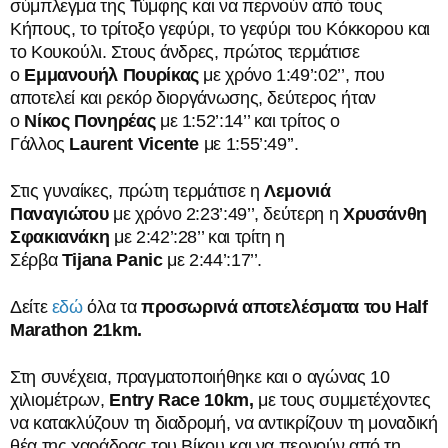
σύμπλεγμα της Τύμφης και να περνούν από τους
Κήπους, το τρίτοξο γεφύρι, το γεφύρι του Κόκκορου και
το Κουκούλι. Στους άνδρες, πρώτος τερμάτισε
ο
Εμμανουήλ Πουρίκας
με χρόνο 1:49’:02’’, που
αποτελεί και ρεκόρ διοργάνωσης, δεύτερος ήταν
ο
Νίκος Πονηρέας
με 1:52’:14’’ και τρίτος ο
Γάλλος
Laurent
Vicente
με 1:55’:49’’.
Στις γυναίκες, πρώτη τερμάτισε η
Λεμονιά
Παναγιώτου
με χρόνο 2:23’:49’’, δεύτερη η
Χρυσάνθη
Σφακιανάκη
με 2:42’:28’’ και τρίτη η
Σέρβα
Tijana
Panic
με 2:44’:17’’.
Δείτε
εδώ
όλα τα
προσωρινά αποτελέσματα του
Half
Marathon 21km.
Στη συνέχεια, πραγματοποιήθηκε και ο αγώνας 10
χιλιομέτρων,
Entry
Race
10
km
,
με τους συμμετέχοντες
να κατακλύζουν τη διαδρομή, να αντικρίζουν τη μοναδική
θέα της χαράδρας του Βίκου και να περνούν από τη