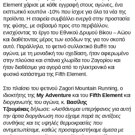
Element χάρισε με κάθε εγγραφή στους αγώνες, ένα
εκπτωτικό κουπόνι -10% που ίσχυε για όλα τα νέα της
προϊόντα. Η εταιρεία συμβάλλει ενεργά στην προστασία
της φύσης, με σεβασμό προς στο περιβάλλον,
ενισχύοντας το έργο του Εθνικού Δρυμού Βίκου – Αώου
και διαθέτοντας μέρος των εσόδων της για τον σκοπό
αυτό. Παράλληλα, το φετινό συλλεκτικό Buff® του
αγώνα, με τη μοναδική του σχεδίαση, ήταν αφιερωμένο
στην πλούσια και σπάνια χλωρίδα του Ζαγορίου και
ήταν διαθέσιμο για αγορά από το ηλεκτρονικό και
φυσικό κατάστημα της Fifth Element.
Στο πλαίσιο του φετινού Zagori Mountain Running, ο
ιδιοκτήτης της
My
Adventure
και του
Fifth
Element
και
διοργανωτής του αγώνα, κ.
Βασίλης
Τζουμάκας
δήλωσε:
«Αισθάνομαι υπερήφανος για αυτή
την άρτια διοργάνωση που είχαμε παρά τις αντίξοες
συνθήκες και τις υψηλές θερμοκρασίες που
αντιμετωπίσαμε, καθώς προσαρμοστήκαμε άμεσα με