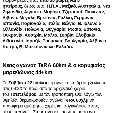
έλαβαν μέρος ήταν
από 35 χώρες και 5
ηπείρους,
όπως από:
Η.Π.Α., Μεξικό, Αυστραλία, Νέα
Ζηλανδία, Αίγυπτο, Μαρόκο, Τζιμπουτί, Πακιστάν,
Λίβανο, Μεγάλη Βρετανία, Γαλλία, Γερμανία,
Ισπανία, Πορτογαλία, Ιταλία, Βέλγιο,
B
. Ιρλανδία,
Ολλανδία, Πολωνία, Ουγγαρία, Ρωσία, Εστονία,
Ουκρανία, Αυστρία, Μάλτα, Σερβία, Σλοβακία,
Λιθουανία, Ισραήλ, Ρουμανία, Βουλγαρία, Αλβανία,
Κύπρο, Β. Μακεδονία και Ελλάδα.
Νέος αγώνας
TeRA
60
km
& ο κορυφαίος
μαραθώνιος 44+
km
Το
Σάββατο 22 Ιουλίου,
η αγωνιστική δράση ξεκίνησε
στις 04:30 το πρωί από το αρχοντικό χωριό
του
Τσεπελόβου,
με τον τροποποιημένο, λόγω των
υψηλών θερμοκρασιών, αγώνα
TeRA
60χλμ
να
προσφέρει αμέτρητες χαρές και συγκινήσεις στους
συμμετέχοντες. Στους άνδρες, πρώτος με χρόνο