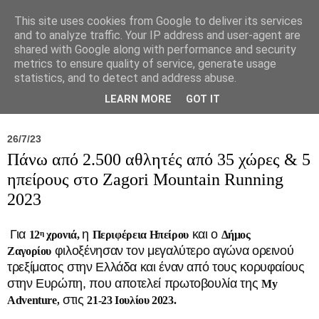
This site uses cookies from Google to deliver its services
and to analyze traffic. Your IP address and user-agent are
shared with Google along with performance and security
metrics to ensure quality of service, generate usage
statistics, and to detect and address abuse.
Νέα
Σύλλογος
Ιπποκράτειος
Γεντίκι 
LEARN MORE
GOT IT
26/7/23
Πάνω από 2.500 αθλητές από 35 χώρες & 5
ηπείρους στο Zagori Mountain Running
2023
Για
η
και ο
12
χρονιά,
Περιφέρεια Ηπείρου
Δήμος
η
φιλοξένησαν τον μεγαλύτερο αγώνα ορεινού
Ζαγορίου
τρεξίματος στην Ελλάδα και έναν από τους κορυφαίους
στην Ευρώπη, που αποτελεί πρωτοβουλία της
My
στις
Adventure,
21-23 Ιουλίου 2023.