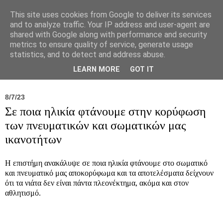
This site uses cookies from Google to deliver its services
and to analyze traffic. Your IP address and user-agent are
shared with Google along with performance and security
metrics to ensure quality of service, generate usage
statistics, and to detect and address abuse.
Νέα
Σύλλογος
Ιπποκράτειος
Γεντίκι 
LEARN MORE
GOT IT
8/7/23
Σε ποια ηλικία φτάνουμε στην κορύφωση
των πνευματικών και σωματικών μας
ικανοτήτων
Η επιστήμη ανακάλυψε σε ποια ηλικία φτάνουμε στο σωματικό
και πνευματικό μας αποκορύφωμα και τα αποτελέσματα δείχνουν
ότι τα νιάτα δεν είναι πάντα πλεονέκτημα, ακόμα και στον
αθλητισμό.