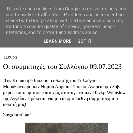
This site uses cookies from Google to deliver its services
and to analyze traffic. Your IP address and user-agent are
shared with Google along with performance and security
metrics to ensure quality of service, generate usage
statistics, and to detect and address abuse.
Νέα
Σύλλογος
Ιπποκράτειος
Γεντίκι 
LEARN MORE
GOT IT
14/7/23
Οι συμμετοχές του Συλλόγου 09.07.2023
Την Κυριακή 9 Ιουλίου ο αθλητής του Συλλόγου
Μαραθωνοδρόμων Νομού Λάρισας Στάικος Ανδρεάκης έλαβε
μέρος και τερμάτισε επιτυχώς στον αγώνα των 10 χλμ Wilmslow
της Αγγλίας. Πρόκειται για μια ακόμα διεθνή συμμετοχή του
αθλητή μας!
Συγχαρητήρια!