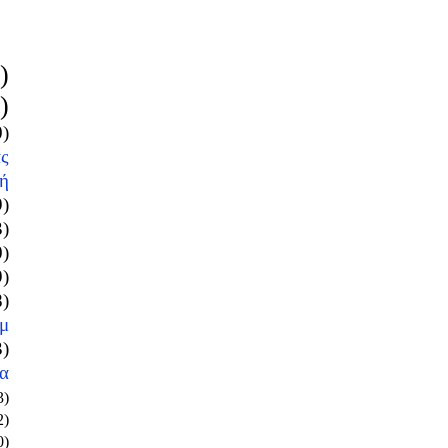
)
)
0)
ς
ή
9)
3)
0)
9)
8)
μ
3)
α
3)
2)
0)