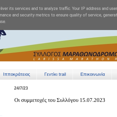
iver its services and to analyze traffic. Your IP address and use
mance and security metrics to ensure quality of service, genera
use.
Ιπποκράτειος
Γεντίκι trail
Επικοινωνία
24/7/23
Οι συμμετοχές του Συλλόγου 15.07.2023