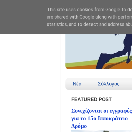
This site uses cookies from Google to del
are shared with Google along with perfor
statistics, and to detect and address ab
Νέα
Σύλλογος
FEATURED POST
Συνεχίζονται οι εγγραφές
για το 15ο Ιπποκράτειο
Δρόμο