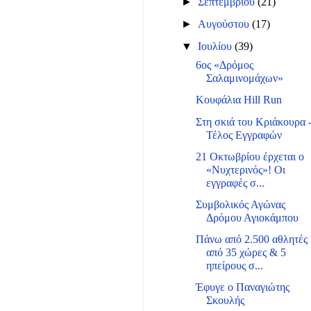
►
Σεπτεμβρίου
(21)
►
Αυγούστου
(17)
▼
Ιουλίου
(39)
6ος «Δρόμος
Σαλαμινομάχων»
Κουφάλια Hill Run
Στη σκιά του Κριάκουρα 
Τέλος Εγγραφών
21 Οκτωβρίου έρχεται ο
«Νυχτερινός»! Οι
εγγραφές σ...
Συμβολικός Αγώνας
Δρόμου Αγιοκάμπου
Πάνω από 2.500 αθλητές
από 35 χώρες & 5
ηπείρους σ...
Έφυγε ο Παναγιώτης
Σκουλής