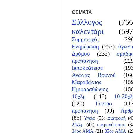
ΘΕΜΑΤΑ
Σύλλογος
(766
καλεντάρι
(597
Συμμετοχές
(29
Ενημέρωση
(257)
Αγώνα
Δρόμου
(232)
ομαδικ
προπόνηση
(22
Ιπποκράτειος
(19
Αγώνας Βουνού
(16
Μαραθώνιος
(15
Ημιμαραθώνιος
(15
10χλμ
(146)
10-20χλ
(120)
Γεντίκι
(11
προπόνηση
(99)
Άρθρ
(86)
Υγεία
(53)
Διατροφή
(4
25χλμ
(42)
υπεραπόσταση
(3
34ος ΑΜΑ
(21)
35ος ΑΜΑ
(2