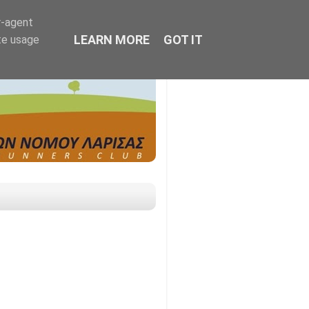
r-agent
LEARN MORE
GOT IT
te usage