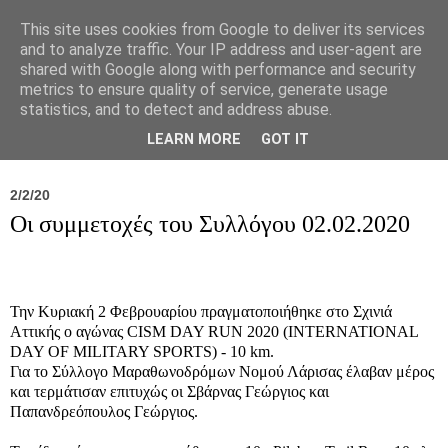
This site uses cookies from Google to deliver its services
and to analyze traffic. Your IP address and user-agent are
shared with Google along with performance and security
metrics to ensure quality of service, generate usage
statistics, and to detect and address abuse.
Νέα
Σύλλογος
Ιπποκράτειος
Γεντίκι 
LEARN MORE
GOT IT
2/2/20
Οι συμμετοχές του Συλλόγου 02.02.2020
Την Κυριακή 2 Φεβρουαρίου πραγματοποιήθηκε στο Σχινιά
Αττικής ο αγώνας CISM DAY RUN 2020 (INTERNATIONAL
DAY OF MILITARY SPORTS) - 10 km.
Για το Σύλλογο Μαραθωνοδρόμων Νομού Λάρισας έλαβαν μέρος
και τερμάτισαν επιτυχώς οι Σβάρνας Γεώργιος και
Παπανδρεόπουλος Γεώργιος.