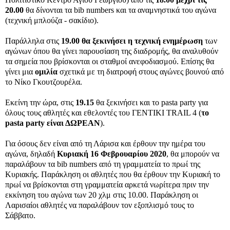
20.00
θα δίνονται τα bib numbers και τα αναμνηστικά του αγώνα
(τεχνική μπλούζα - σακίδιο).
Παράλληλα στις
19.00 θα ξεκινήσει η τεχνική ενημέρωση
των
αγώνων όπου θα γίνει παρουσίαση της διαδρομής, θα αναλυθούν
τα σημεία που βρίσκονται οι σταθμοί ανεφοδιασμού. Επίσης θα
γίνει μια
ομιλία
σχετικά με τη διατροφή στους αγώνες βουνού από
το Νίκο Γκουτζουρέλα.
Εκείνη την ώρα, στις
19.15
θα ξεκινήσει και το pasta party για
όλους τους αθλητές και εθελοντές του ΓΕΝΤΙΚΙ TRAIL 4 (
το
pasta party είναι ΔΩΡΕΑΝ
).
Για όσους δεν είναι από τη Λάρισα και έρθουν την ημέρα του
αγώνα, δηλαδή
Κυριακή 16 Φεβρουαρίου 2020
, θα μπορούν να
παραλάβουν τα bib numbers από τη γραμματεία το πρωί της
Κυριακής. Παράκληση οι αθλητές που θα έρθουν την Κυριακή το
πρωί να βρίσκονται στη γραμματεία αρκετά νωρίτερα πριν την
εκκίνηση του αγώνα των 20 χλμ στις 10.00. Παράκληση οι
Λαρισαίοι αθλητές να παραλάβουν τον εξοπλισμό τους το
Σάββατο.