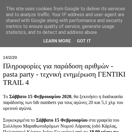
This site uses cookies from Google to deliver its services
and to analyze traffic. Your IP address and user-agent are
shared with Google along with performance and security
metrics to ensure quality of service, generate usage
statistics, and to detect and address abuse.
Νέα
Σύλλογος
Ιπποκράτειος
Γεντίκι 
LEARN MORE
GOT IT
14/2/20
Πληροφορίες για παράδοση αριθμών -
pasta party - τεχνική ενημέρωση ΓΕΝΤΙΚΙ
TRAIL 4
Το
Σάββατο 15 Φεβρουαρίου 2020
, θα ξεκινήσει η διαδικασία
παράδοσης των bib numbers για τους αγώνες 20 και 5,1 χλμ του
ορεινού αγώνα.
Συγκεκριμένα το
Σάββατο 15 Φεβρουαρίου
στα γραφεία του
Συλλόγου Μαραθωνοδρόμων Νομού Λάρισας (οδό Κάρλας,
Πολιτιστικό Κέντρο Αγίου Γεωργίου) από τις
18.00 μέχρι τις