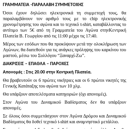
ΓΡΑΜΜΑΤΕΙΑ -ΠΑΡΑΛΑΒΗ ΣΥΜΜΕΤΟΧΗΣ
Όσοι έχουν δηλώσει ηλεκτρονικά τη συμμετοχή τους, θα
παραλαμβάνουν τον αριθμό τους με το chip ηλεκτρονικής
χρονομέτρησης του αγώνα και το τεχνικό t-shirt, καταβάλλοντας το
αντίτιμο των 5€ από τη Γραμματεία του Αγώνα στηνΚεντρική
Πλατεία Β.
Γεωργίου από τις 11:00 μέχρι τις 17:40.
Μέρος των εσόδων που θα προκύψουν μετά την ολοκλήρωση των
Αγώνων, θα διατεθούν για τις ανάγκες πρόληψης του καρκίνου του
μαστού, μέσω του Συλλόγου “Ξαναρχί-Ζω”.
ΔΙΑΚΡΙΣΕΙΣ – ΕΠΑΘΛΑ – ΠΑΡΟΧΕΣ
Απονομές : Στις 20.00 στην Κεντρική Πλατεία.
Θα βραβευτούν οι 6 πρώτες νικήτριες και οι 6 πρώτοι νικητές της
Γενικής Κατάταξης του αγώνα των 10 χλμ.
Θα υπάρξουν αποτελέσματα κατηγοριών (όχι απονομές).
Στον Αγώνα του Δυναμικού Βαδίσματος δεν θα υπάρξουν
απονομές.
Σε όλους όσοι συμμετάσχουν στον Αγώνα Δρόμου και Δυναμικού
Βαδίσματος θα δοθεί τεχνικό
t-shirt
και αναμνηστικό μετάλλιο.