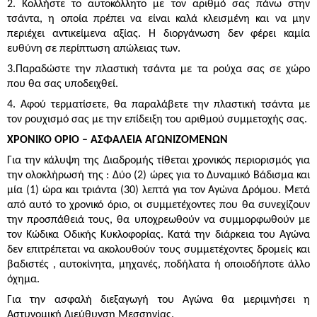
2. Κολλήστε το αυτοκόλλητο με τον αριθμό σας πάνω στην
τσάντα, η οποία πρέπει να είναι καλά κλεισμένη και να μην
περιέχει αντικείμενα αξίας. Η διοργάνωση δεν φέρει καμία
ευθύνη σε περίπτωση απώλειας των.
3.Παραδώστε την πλαστική τσάντα με τα ρούχα σας σε χώρο
που θα σας υποδειχθεί.
4. Αφού τερματίσετε, θα παραλάβετε την πλαστική τσάντα με
τον ρουχισμό σας με την επίδειξη του αριθμού συμμετοχής σας.
ΧΡΟΝΙΚΟ ΟΡΙΟ – ΑΣΦΑΛΕΙΑ ΑΓΩΝΙΖΟΜΕΝΩΝ
Για την κάλυψη της Διαδρομής τίθεται χρονικός περιορισμός για
την ολοκλήρωσή της : Δύο (2) ώρες για το Δυναμικό Βάδισμα και
μία (1) ώρα και τριάντα (30) λεπτά για τον Αγώνα Δρόμου. Μετά
από αυτό το χρονικό όριο, οι συμμετέχοντες που θα συνεχίζουν
την προσπάθειά τους, θα υποχρεωθούν να συμμορφωθούν με
τον Κώδικα Οδικής Κυκλοφορίας. Κατά την διάρκεια του Αγώνα
δεν επιτρέπεται να ακολουθούν τους συμμετέχοντες δρομείς και
βαδιστές , αυτοκίνητα, μηχανές, ποδήλατα ή οποιοδήποτε άλλο
όχημα.
Για την ασφαλή διεξαγωγή του Αγώνα θα μεριμνήσει η
Αστυνομική Διεύθυνση Μεσσηνίας.