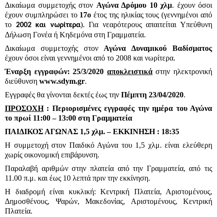
Δικαίωμα συμμετοχής στον
Αγώνα Δρόμου 10 χλμ
. έχουν όσοι
έχουν συμπληρώσει το
17ο
έτος της ηλικίας τους (γεννημένοι από
το
). Για νεαρότερους απαιτείται Υπεύθυνη
2002 και νωρίτερα
Δήλωση Γονέα ή Κηδεμόνα στη Γραμματεία.
Δικαίωμα συμμετοχής στον
Αγώνα Δυναμικού Βαδίσματος
έχουν όσοι είναι γεννημένοι από το 2008 και νωρίτερα.
Έναρξη εγγραφών: 25/3/2020
αποκλειστικά
στην ηλεκτρονική
διεύθυνση
www.sdym.gr
.
Εγγραφές θα γίνονται δεκτές έως την
Πέμπτη 23/04/2020
.
ΠΡΟΣΟΧΗ
: Περιορισμένες εγγραφές την ημέρα του Αγώνα
το πρωί 11:00 – 13:00 στη Γραμματεία
ΠΑΙΔΙΚΟΣ ΑΓΩΝΑΣ 1,5 χλμ. – ΕΚΚΙΝΗΣΗ : 18:35
Η συμμετοχή στον Παιδικό Αγώνα του 1,5 χλμ. είναι ελεύθερη
χωρίς οικονομική επιβάρυνση.
Παραλαβή αριθμών στην πλατεία από την Γραμματεία, από τις
11.00 π.μ. και έως 10 λεπτά πριν την εκκίνηση.
Η διαδρομή είναι κυκλική: Κεντρική Πλατεία, Αριστομένους,
Δημοσθένους, Ψαρών, Μακεδονίας, Αριστομένους, Κεντρική
Πλατεία.