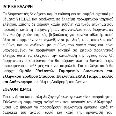
ΙΑΤΡΙΚΗ ΚΑΛΥΨΗ
Οι διοργανωτές δεν έχουν καμία ευθύνη για ότι συμβεί σχετικά με
θέματα ΥΓΕΙΑΣ και οφείλεται σε έλλειψη προληπτικού ιατρικού
ελέγχου. Επίσης δε φέρουν καμία ευθύνη για τυχόν ατύχημα που
προκύψει κατά τη διεξαγωγή των αγώνων.Από τους διοργανωτές
δεν θα ζητηθούν ιατρικές βεβαιώσεις για κανένα αθλητή, αφού
όλοι οι συμμετέχοντες αγωνίζονται με δική τους αποκλειστική
ευθύνη και οι ανήλικοι με ευθύνη του γονέα τους και είναι
υποχρεωμένοι να προβαίνουν τακτικά σε ιατρικό προληπτικό
έλεγχο, ώστε να ελέγχουν την κατάσταση της υγείας τους. Οι
διοργανωτές δεσμεύονται ότι θα πάρουν όλα τα δυνατά μέτρα
προκειμένου οι αθλητές να είναι ασφαλείς. Για το λόγο αυτό θα
υπάρχει
Ομάδα Εθελοντών Σαμαρειτών Διασωστών του
,
Εθελοντές,
,
Ελληνικού Ερυθρού Σταυρού
ΕΚΑΒ
Γιατροί, καθώς
σε όλη τη Διαδρομή του Αγώνα.
και Ασθενοφόρο,
ΕΘΕΛΟΝΤΙΣΜΟΣ
Για την άρτια και ομαλή διεξαγωγή των αγώνων είναι απαραίτητη η
Εθελοντική συμμετοχή ανθρώπων που αγαπούν τον Αθλητισμό.
Όσοι θα ήθελαν να προσφέρουν εθελοντική εργασία κατά τη
διάρκεια του αγώνα, αλλά και κατά την οργάνωσή του,