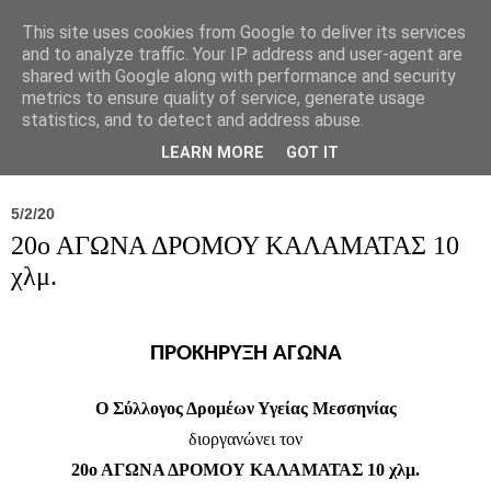
This site uses cookies from Google to deliver its services
and to analyze traffic. Your IP address and user-agent are
shared with Google along with performance and security
metrics to ensure quality of service, generate usage
statistics, and to detect and address abuse.
Νέα
Σύλλογος
Ιπποκράτειος
Γεντίκι 
LEARN MORE
GOT IT
5/2/20
20ο ΑΓΩΝΑ ΔΡΟΜΟΥ ΚΑΛΑΜΑΤΑΣ 10
χλμ.
ΠΡΟΚΗΡΥΞΗ ΑΓΩΝΑ
Ο Σύλλογος Δρομέων Υγείας Μεσσηνίας
διοργανώνει τον
20ο ΑΓΩΝΑ ΔΡΟΜΟΥ ΚΑΛΑΜΑΤΑΣ 10 χλμ.