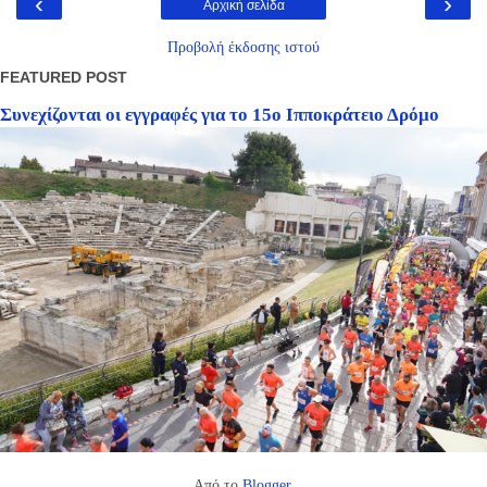
‹
›
Αρχική σελίδα
Προβολή έκδοσης ιστού
FEATURED POST
Συνεχίζονται οι εγγραφές για το 15ο Ιπποκράτειο Δρόμο
Από το
Blogger
.